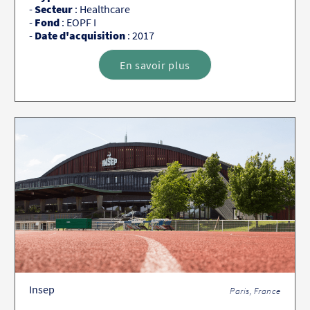
-
Secteur
: Healthcare
-
Fond
: EOPF I
-
Date d'acquisition
: 2017
En savoir plus
Insep
Paris, France