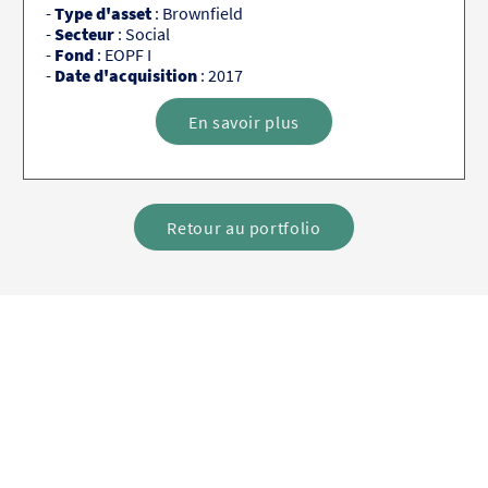
-
Type d'asset
: Brownfield
-
Secteur
: Social
-
Fond
: EOPF I
-
Date d'acquisition
: 2017
En savoir plus
Retour au portfolio